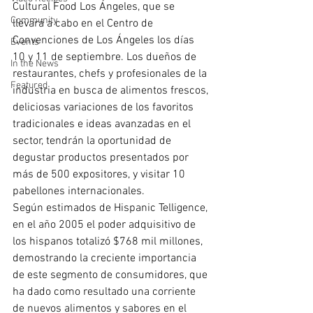
Cultural Food Los Ángeles, que se 
Community
llevará a cabo en el Centro de 
Convenciones de Los Ángeles los días 
Events
10 y 11 de septiembre. Los dueños de 
In the News
restaurantes, chefs y profesionales de la 
Featured
industria en busca de alimentos frescos, 
deliciosas variaciones de los favoritos 
tradicionales e ideas avanzadas en el 
sector, tendrán la oportunidad de 
degustar productos presentados por 
más de 500 expositores, y visitar 10 
pabellones internacionales.
Según estimados de Hispanic Telligence, 
en el año 2005 el poder adquisitivo de 
los hispanos totalizó $768 mil millones, 
demostrando la creciente importancia 
de este segmento de consumidores, que 
ha dado como resultado una corriente 
de nuevos alimentos y sabores en el 