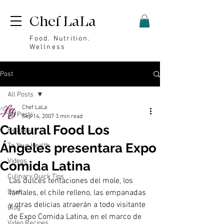
Chef LaLa
Food. Nutrition.
Wellness
Post
All Posts
Chef LaLa
All Posts
Sep 14, 2007
3 min read
Cultural Food Los
Recipes
Ángeles presentara Expo
To Your Health
Videos
Comida Latina
Culinary Quick Tips
Las dulces tentaciones del mole, los 
Draft
tamales, el chile relleno, las empanadas 
y otras delicias atraerán a todo visitante 
Blog
de Expo Comida Latina, en el marco de 
Video Recipes