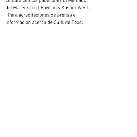
contará con los pabellones El Mercado 
del Mar Seafood Pavilion y Kosher West.  
  Para acreditaciones de prensa e 
información acerca de Cultural Food, 
visite el sitio Web 
http://www.culturalfood.com/losangeles
Events
See All
Recent Posts