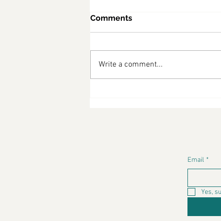
Comments
Write a comment...
diabetes friendly recipes
Email
*
Yes, s