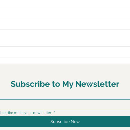
What Corporate America
Why 
Needs to Know About
Just
Diabetes in the Workplace
Life
Subscribe to My Newsletter
ubscribe me to your newsletter.
*
Subscribe Now