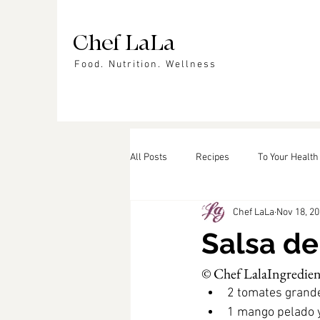
Chef LaLa
Food. Nutrition. Wellness
All Posts
Recipes
To Your Health
Chef LaLa
Nov 18, 2
Events
In the News
Featu
Salsa d
© Chef Lala
Ingredien
2 tomates grande
1 mango pelado y