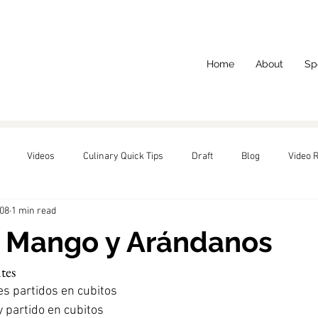
Home
About
Sp
Videos
Culinary Quick Tips
Draft
Blog
Video 
008
1 min read
red
e Mango y Arándanos
tes
s partidos en cubitos
 partido en cubitos