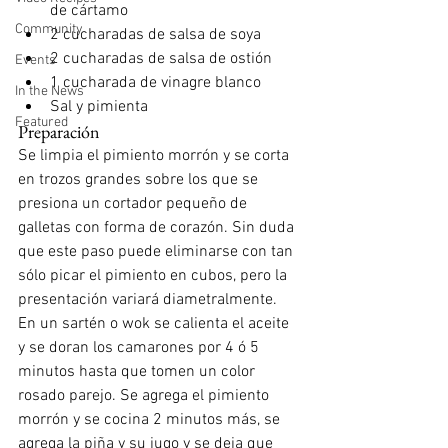
de cártamo
Community
2 cucharadas de salsa de soya
2 cucharadas de salsa de ostión
Events
1 cucharada de vinagre blanco
In the News
Sal y pimienta
Featured
Preparación
Se limpia el pimiento morrón y se corta 
en trozos grandes sobre los que se 
presiona un cortador pequeño de 
galletas con forma de corazón. Sin duda 
que este paso puede eliminarse con tan 
sólo picar el pimiento en cubos, pero la 
presentación variará diametralmente.
En un sartén o wok se calienta el aceite 
y se doran los camarones por 4 ó 5 
minutos hasta que tomen un color 
rosado parejo. Se agrega el pimiento 
morrón y se cocina 2 minutos más, se 
agrega la piña y su jugo y se deja que 