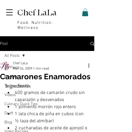
Chef LaLa
Food. Nutrition.
Wellness
Post
All Posts
Chef LaLa
All Posts
Mar 26, 2009
1 min read
Camarones Enamorados
Recipes
Ingredientes
To Your Health
400 gramos de camarón crudo sin 
Videos
caparazón y desvenados
Culinary Quick Tips
1 pimiento morrón rojo entero
Draft
1 lata chica de piña en cubos (con 
½ taza del almíbar)
Blog
2 cucharadas de aceite de ajonjolí o 
Video Recipes