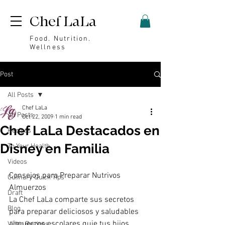
Chef LaLa
Food. Nutrition.
Wellness
Post
All Posts
Chef LaLa
All Posts
Oct 22, 2009
1 min read
Chef LaLa Destacados en
Recipes
Disney en Familia
To Your Health
Videos
Consejos para Preparar Nutrivos 
Culinary Quick Tips
Almuerzos
Draft
La Chef LaLa comparte sus secretos 
Blog
para preparar deliciosos y saludables 
almuerzos escolares quie tus hijos 
Video Recipes