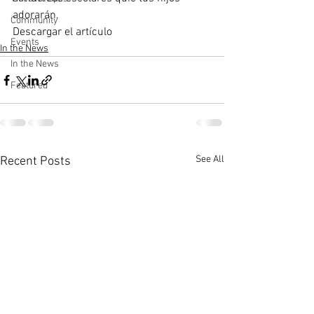
adorarán.
Community
Descargar el artículo
Events
In the News
In the News
Featured
See All
Recent Posts