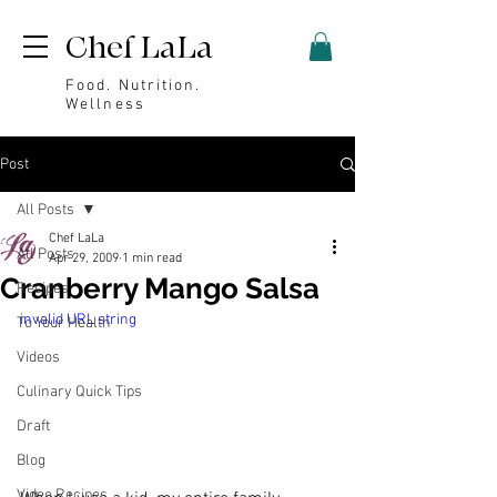
Chef LaLa
Food. Nutrition.
Wellness
Post
All Posts
Chef LaLa
All Posts
Apr 29, 2009
1 min read
Cranberry Mango Salsa
Recipes
invalid URL string
To Your Health
Videos
Culinary Quick Tips
Draft
Blog
Video Recipes