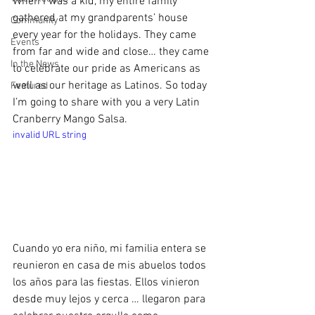
When I was a kid, my entire family 
gathered at my grandparents’ house 
Community
every year for the holidays. They came 
Events
from far and wide and close… they came 
In the News
to celebrate our pride as Americans as 
well as our heritage as Latinos. So today 
Featured
I’m going to share with you a very Latin 
Cranberry Mango Salsa.
invalid URL string
Cuando yo era niño, mi familia entera se 
reunieron en casa de mis abuelos todos 
los años para las fiestas. Ellos vinieron 
desde muy lejos y cerca … llegaron para 